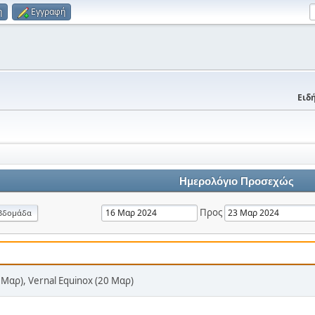
η
Εγγραφή
Ειδή
Ημερολόγιο Προσεχώς
Προς
βδομάδα
17 Μαρ), Vernal Equinox (20 Μαρ)