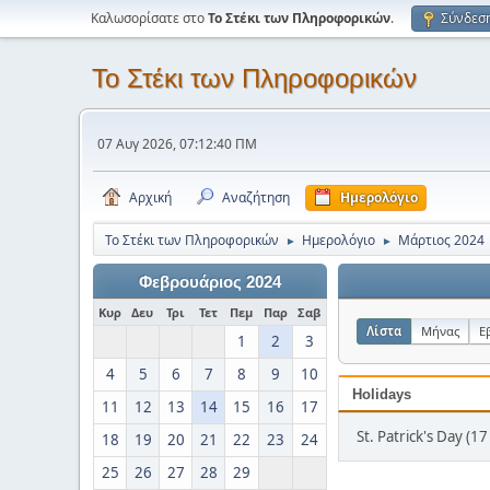
Καλωσορίσατε στο
Το Στέκι των Πληροφορικών
.
Σύνδεσ
Το Στέκι των Πληροφορικών
07 Αυγ 2026, 07:12:40 ΠΜ
Αρχική
Αναζήτηση
Ημερολόγιο
Το Στέκι των Πληροφορικών
Ημερολόγιο
Μάρτιος 2024
►
►
Φεβρουάριος 2024
Κυρ
Δευ
Τρι
Τετ
Πεμ
Παρ
Σαβ
Λίστα
Μήνας
Ε
1
2
3
4
5
6
7
8
9
10
Holidays
11
12
13
14
15
16
17
St. Patrick's Day (
18
19
20
21
22
23
24
25
26
27
28
29