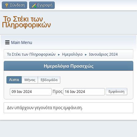
Σύνδεση
Εγγραφή
Το Στέκι των
Πληροφορικών
Main Menu
Το Στέκι των Πληροφορικών
Ημερολόγιο
Ιανουάριος 2024
►
►
Ημερολόγιο Προσεχώς
Λίστα
Μήνας
Εβδομάδα
Προς
Δεν υπάρχουν γεγονότα προς εμφάνιση.