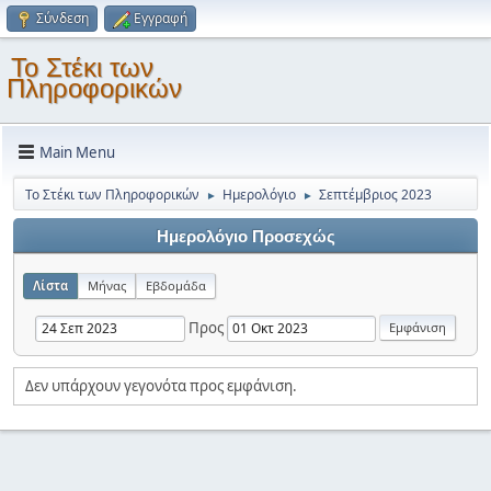
Σύνδεση
Εγγραφή
Το Στέκι των
Πληροφορικών
Main Menu
Το Στέκι των Πληροφορικών
Ημερολόγιο
Σεπτέμβριος 2023
►
►
Ημερολόγιο Προσεχώς
Λίστα
Μήνας
Εβδομάδα
Προς
Δεν υπάρχουν γεγονότα προς εμφάνιση.