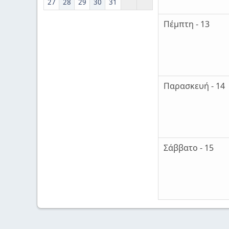
27
28
29
30
31
Πέμπτη - 13
Παρασκευή - 14
Σάββατο - 15