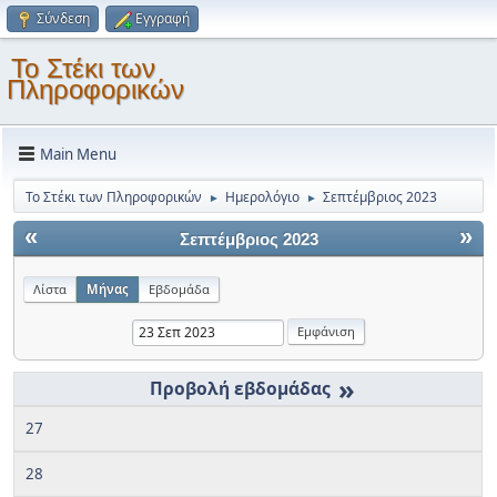
Σύνδεση
Εγγραφή
Το Στέκι των
Πληροφορικών
Main Menu
Το Στέκι των Πληροφορικών
Ημερολόγιο
Σεπτέμβριος 2023
►
►
«
»
Σεπτέμβριος 2023
Λίστα
Μήνας
Εβδομάδα
»
27
28