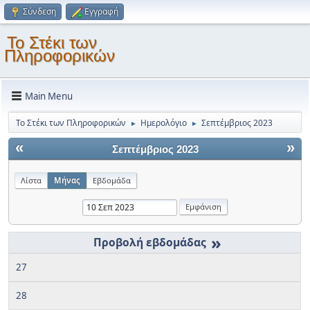
Σύνδεση
Εγγραφή
Το Στέκι των
Πληροφορικών
Main Menu
Το Στέκι των Πληροφορικών
Ημερολόγιο
Σεπτέμβριος 2023
►
►
«
»
Σεπτέμβριος 2023
Λίστα
Μήνας
Εβδομάδα
»
27
28