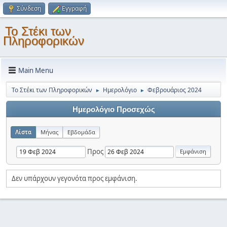
Σύνδεση
Εγγραφή
Το Στέκι των
Πληροφορικών
Main Menu
Το Στέκι των Πληροφορικών
Ημερολόγιο
Φεβρουάριος 2024
►
►
Ημερολόγιο Προσεχώς
Λίστα
Μήνας
Εβδομάδα
Προς
Δεν υπάρχουν γεγονότα προς εμφάνιση.