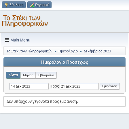
Σύνδεση
Εγγραφή
Το Στέκι των
Πληροφορικών
Main Menu
Το Στέκι των Πληροφορικών
Ημερολόγιο
Δεκέμβριος 2023
►
►
Ημερολόγιο Προσεχώς
Λίστα
Μήνας
Εβδομάδα
Προς
Δεν υπάρχουν γεγονότα προς εμφάνιση.