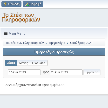
Σύνδεση
Εγγραφή
Το Στέκι των
Πληροφορικών
Main Menu
Το Στέκι των Πληροφορικών
Ημερολόγιο
Οκτώβριος 2023
►
►
Ημερολόγιο Προσεχώς
Λίστα
Μήνας
Εβδομάδα
Προς
Δεν υπάρχουν γεγονότα προς εμφάνιση.