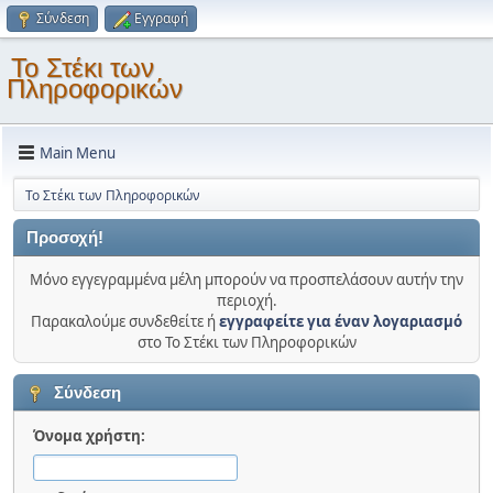
Σύνδεση
Εγγραφή
Το Στέκι των
Πληροφορικών
Main Menu
Το Στέκι των Πληροφορικών
Προσοχή!
Μόνο εγγεγραμμένα μέλη μπορούν να προσπελάσουν αυτήν την
περιοχή.
Παρακαλούμε συνδεθείτε ή
εγγραφείτε για έναν λογαριασμό
στο Το Στέκι των Πληροφορικών
Σύνδεση
Όνομα χρήστη: