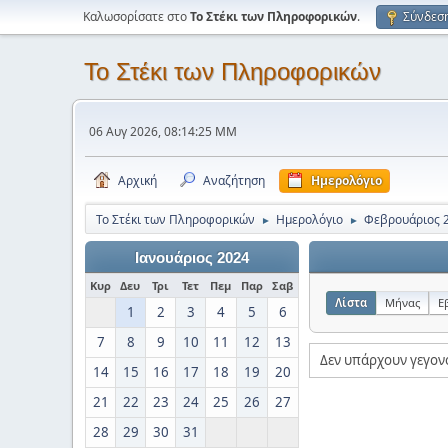
Καλωσορίσατε στο
Το Στέκι των Πληροφορικών
.
Σύνδεσ
Το Στέκι των Πληροφορικών
06 Αυγ 2026, 08:14:25 ΜΜ
Αρχική
Αναζήτηση
Ημερολόγιο
Το Στέκι των Πληροφορικών
Ημερολόγιο
Φεβρουάριος 
►
►
Ιανουάριος 2024
Κυρ
Δευ
Τρι
Τετ
Πεμ
Παρ
Σαβ
Λίστα
Μήνας
Ε
1
2
3
4
5
6
7
8
9
10
11
12
13
Δεν υπάρχουν γεγον
14
15
16
17
18
19
20
21
22
23
24
25
26
27
28
29
30
31