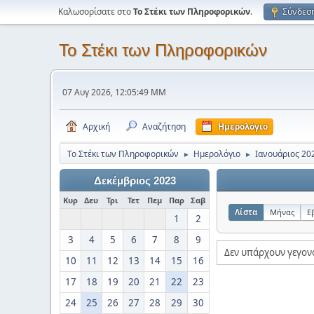
Καλωσορίσατε στο
Το Στέκι των Πληροφορικών
.
Σύνδεσ
Το Στέκι των Πληροφορικών
07 Αυγ 2026, 12:05:49 ΜΜ
Αρχική
Αναζήτηση
Ημερολόγιο
Το Στέκι των Πληροφορικών
Ημερολόγιο
Ιανουάριος 20
►
►
Δεκέμβριος 2023
Κυρ
Δευ
Τρι
Τετ
Πεμ
Παρ
Σαβ
Λίστα
Μήνας
Ε
1
2
3
4
5
6
7
8
9
Δεν υπάρχουν γεγον
10
11
12
13
14
15
16
17
18
19
20
21
22
23
24
25
26
27
28
29
30