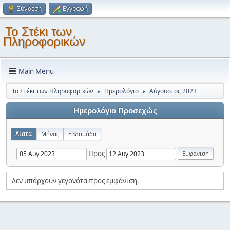
Σύνδεση
Εγγραφή
Το Στέκι των
Πληροφορικών
Main Menu
Το Στέκι των Πληροφορικών
Ημερολόγιο
Αύγουστος 2023
►
►
Ημερολόγιο Προσεχώς
Λίστα
Μήνας
Εβδομάδα
Προς
Δεν υπάρχουν γεγονότα προς εμφάνιση.