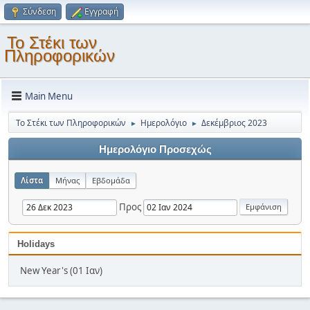
Σύνδεση
Εγγραφή
Το Στέκι των
Πληροφορικών
Main Menu
Το Στέκι των Πληροφορικών
Ημερολόγιο
Δεκέμβριος 2023
►
►
Ημερολόγιο Προσεχώς
Λίστα
Μήνας
Εβδομάδα
Προς
Holidays
New Year's (01 Ιαν)