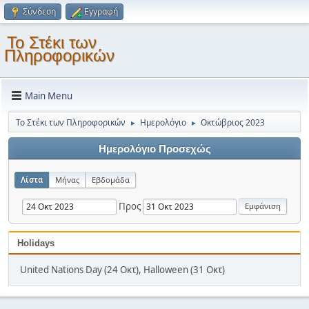
Σύνδεση
Εγγραφή
Το Στέκι των
Πληροφορικών
Main Menu
Το Στέκι των Πληροφορικών
Ημερολόγιο
Οκτώβριος 2023
►
►
Ημερολόγιο Προσεχώς
Λίστα
Μήνας
Εβδομάδα
Προς
Holidays
United Nations Day (24 Οκτ), Halloween (31 Οκτ)