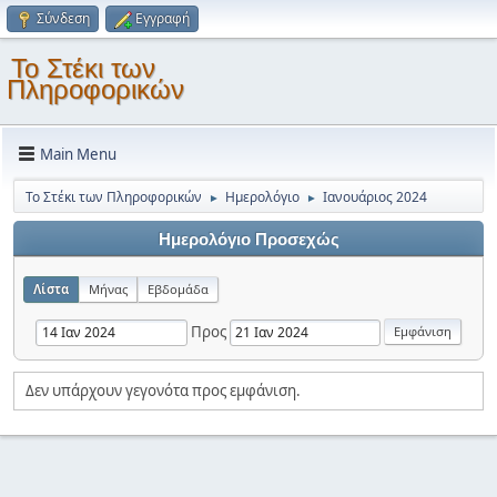
Σύνδεση
Εγγραφή
Το Στέκι των
Πληροφορικών
Main Menu
Το Στέκι των Πληροφορικών
Ημερολόγιο
Ιανουάριος 2024
►
►
Ημερολόγιο Προσεχώς
Λίστα
Μήνας
Εβδομάδα
Προς
Δεν υπάρχουν γεγονότα προς εμφάνιση.