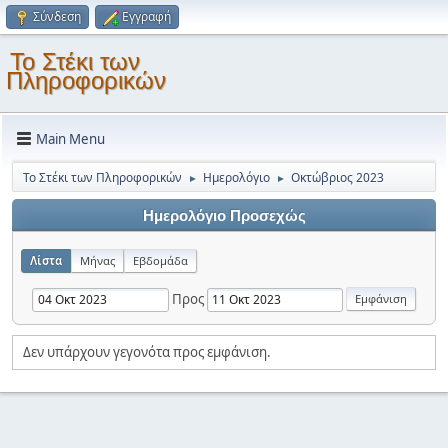
Σύνδεση
Εγγραφή
Το Στέκι των
Πληροφορικών
Main Menu
Το Στέκι των Πληροφορικών
Ημερολόγιο
Οκτώβριος 2023
►
►
Ημερολόγιο Προσεχώς
Λίστα
Μήνας
Εβδομάδα
Προς
Δεν υπάρχουν γεγονότα προς εμφάνιση.