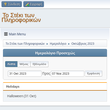
Σύνδεση
Εγγραφή
Το Στέκι των
Πληροφορικών
Main Menu
Το Στέκι των Πληροφορικών
Ημερολόγιο
Οκτώβριος 2023
►
►
Ημερολόγιο Προσεχώς
Λίστα
Μήνας
Εβδομάδα
Προς
Holidays
Halloween (31 Οκτ)