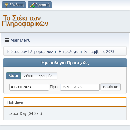
Σύνδεση
Εγγραφή
Το Στέκι των
Πληροφορικών
Main Menu
Το Στέκι των Πληροφορικών
Ημερολόγιο
Σεπτέμβριος 2023
►
►
Ημερολόγιο Προσεχώς
Λίστα
Μήνας
Εβδομάδα
Προς
Holidays
Labor Day (04 Σεπ)