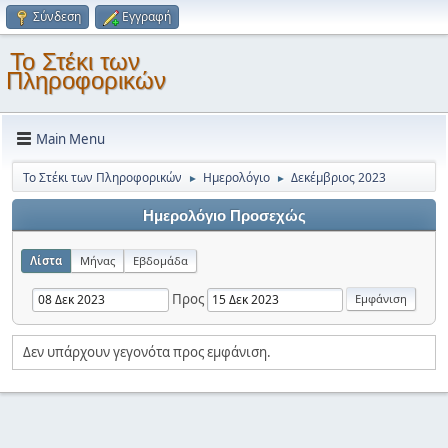
Σύνδεση
Εγγραφή
Το Στέκι των
Πληροφορικών
Main Menu
Το Στέκι των Πληροφορικών
Ημερολόγιο
Δεκέμβριος 2023
►
►
Ημερολόγιο Προσεχώς
Λίστα
Μήνας
Εβδομάδα
Προς
Δεν υπάρχουν γεγονότα προς εμφάνιση.