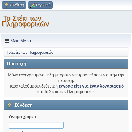
Σύνδεση
Εγγραφή
Το Στέκι των
Πληροφορικών
Main Menu
Το Στέκι των Πληροφορικών
Προσοχή!
Μόνο εγγεγραμμένα μέλη μπορούν να προσπελάσουν αυτήν την
περιοχή.
Παρακαλούμε συνδεθείτε ή
εγγραφείτε για έναν λογαριασμό
στο Το Στέκι των Πληροφορικών
Σύνδεση
Όνομα χρήστη: