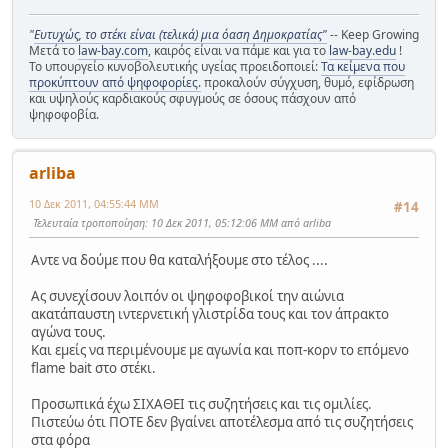
"
Ευτυχώς, το στέκι είναι (τελικά) μια όαση Δημοκρατίας"
-- Keep Growing
Μετά το
law-bay.com
, καιρός είναι να πάμε και για το
law-bay.edu
!
Το υπουργείο κυνοβολευτικής υγείας προειδοποιεί:
Τα κείμενα που
προκύπτουν από ψηφοφορίες.
προκαλούν σύγχυση, θυμό, εφίδρωση
και υψηλούς καρδιακούς σφυγμούς σε όσους πάσχουν από
ψηφοφοβία.
arliba
10 Δεκ 2011, 04:55:44 ΜΜ
#14
Τελευταία τροποποίηση
: 10 Δεκ 2011, 05:12:06 ΜΜ από arliba
Aντε να δούμε που θα καταλήξουμε στο τέλος ....
Ας συνεχίσουν λοιπόν οι ψηφοφοβικοί την αιώνια
ακατάπαυστη ιντερνετική γλιστρίδα τους και τον άπρακτο
αγώνα τους.
Και εμείς να περιμένουμε με αγωνία και ποπ-κορν το επόμενο
flame bait στο στέκι.
Προσωπικά έχω ΣΙΧΑΘΕΙ τις συζητήσεις και τις ομιλίες.
Πιστεύω ότι ΠΟΤΕ δεν βγαίνει αποτέλεσμα από τις συζητήσεις
στα φόρα