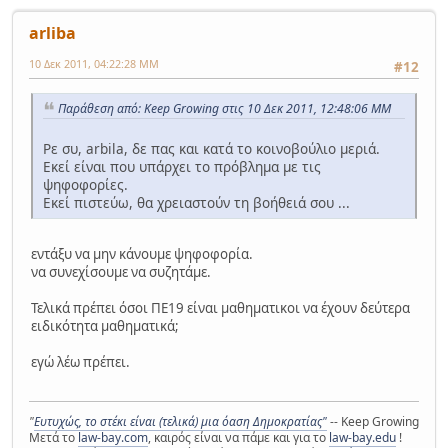
arliba
10 Δεκ 2011, 04:22:28 ΜΜ
#12
Παράθεση από: Keep Growing στις 10 Δεκ 2011, 12:48:06 ΜΜ
Ρε συ, arbila, δε πας και κατά το κοινοβούλιο μεριά.
Εκεί είναι που υπάρχει το πρόβλημα με τις
ψηφοφορίες.
Εκεί πιστεύω, θα χρειαστούν τη βοήθειά σου ...
εντάξυ να μην κάνουμε ψηφοφορία.
να συνεχίσουμε να συζητάμε.
Τελικά πρέπει όσοι ΠΕ19 είναι μαθηματικοι να έχουν δεύτερα
ειδικότητα μαθηματικά;
εγώ λέω πρέπει.
"
Ευτυχώς, το στέκι είναι (τελικά) μια όαση Δημοκρατίας"
-- Keep Growing
Μετά το
law-bay.com
, καιρός είναι να πάμε και για το
law-bay.edu
!