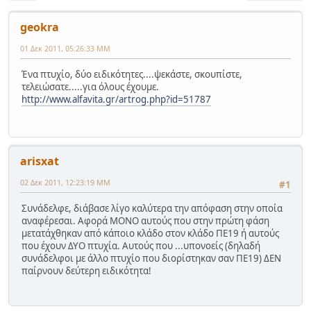
geokra
01 Δεκ 2011, 05:26:33 ΜΜ
Ένα πτυχίο, δύο ειδικότητες....ψεκάστε, σκουπίστε,
τελειώσατε.....για όλους έχουμε.
http://www.alfavita.gr/artrog.php?id=51787
arisxat
02 Δεκ 2011, 12:23:19 ΜΜ
#1
Συνάδελφε, διάβασε λίγο καλύτερα την απόφαση στην οποία
αναφέρεσαι. Αφορά ΜΟΝΟ αυτούς που στην πρώτη φάση
μετατάχθηκαν από κάποιο κλάδο στον κλάδο ΠΕ19 ή αυτούς
που έχουν ΔΥΟ πτυχία. Αυτούς που ...υπονοείς (δηλαδή
συνάδελφοι με άλλο πτυχίο που διορίστηκαν σαν ΠΕ19) ΔΕΝ
παίρνουν δεύτερη ειδικότητα!