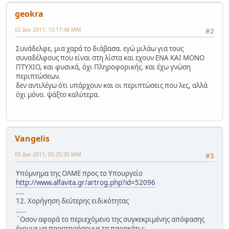
geokra
02 Δεκ 2011, 10:17:48 ΜΜ
#2
Συνάδελφε, μια χαρά το διάβασα. εγώ μιλάω για τους
συναδέλφους που είναι στη λίστα και εχουν ΕΝΑ ΚΑΙ ΜΟΝΟ
ΠΤΥΧΙΟ, και φυσικά, όχι Πληροφορικής. και έχω γνώση
περιπτώσεων.
δεν αντιλέγω ότι υπάρχουν και οι περιπτώσεις που λες, αλλά
όχι μόνο. ψάξτο καλύτερα.
Vangelis
05 Δεκ 2011, 05:25:30 ΜΜ
#3
Υπόμνημα της ΟΛΜΕ προς το Υπουργείο
http://www.alfavita.gr/artrog.php?id=52096
....
12. Χορήγηση δεύτερης ειδικότητας
.....
΄Οσον αφορά το περιεχόμενο της συγκεκριμένης απόφασης
έχουμε να παρατηρήσουμε τα παρακάτω: