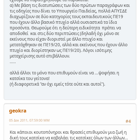
α) Με βάση τις διατυπώσεις των δύο πρώτων παραγράφων και
τις οδηγίες που δίνει το Υπουργείο Παιδείας, πολλά ΑΠΥΣΔΕ
διαχωρίζουν σε δύο κατηγορίες τους εκπαιδευτικούς ΠΕ19
που έχουν άλλο βασικό πτυχίο αλλά ουσιαστικά τα ίδια
προσόντα. Θεωρούμε ότι η δεύτερη ειδικότητα πρέπει να
αποδοθεί και στις δύο περιπτώσεις (δηλαδή όχι μόνο σε
εκείνους που είχαν διοριστεί με άλλο πτυχίο και
μετατάχθηκαν σε ΠΕ19/20, αλλά και εκείνους που έχουν άλλο
πτυχίο και διορίστηκαν ως ΠΕ19/20). Λόγοι ισότιμης
μεταχείρισης αυτό επιβάλλουν.
.....
αλλά άλλοι το μόνο που επιθυμούν είναι να ...ψοφήσει η
κατσίκα του γείτονα!
(ή διαφορετικά "αν όχι εμείς τότε ούτε και αυτοί").
geokra
05 Δεκ 2011, 07:59:00 ΜΜ
#4
Και κάποιοι κουτοπόνηροι και θρασείς επιθυμούν μια ζωή η
δική τους κατσίκα να καβαλάει τις κατσίκες όλων των άλλων...