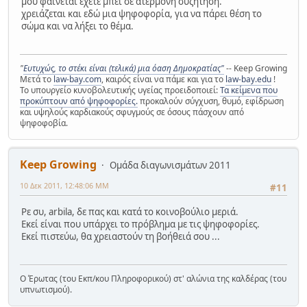
μου φαίνεται έχετε μπει σε ατέρμονη συζήτηση.
χρειάζεται και εδώ μια ψηφοφορία, για να πάρει θέση το
σώμα και να λήξει το θέμα.
"
Ευτυχώς, το στέκι είναι (τελικά) μια όαση Δημοκρατίας"
-- Keep Growing
Μετά το
law-bay.com
, καιρός είναι να πάμε και για το
law-bay.edu
!
Το υπουργείο κυνοβολευτικής υγείας προειδοποιεί:
Τα κείμενα που
προκύπτουν από ψηφοφορίες.
προκαλούν σύγχυση, θυμό, εφίδρωση
και υψηλούς καρδιακούς σφυγμούς σε όσους πάσχουν από
ψηφοφοβία.
Keep Growing
Ομάδα διαγωνισμάτων 2011
10 Δεκ 2011, 12:48:06 ΜΜ
#11
Ρε συ, arbila, δε πας και κατά το κοινοβούλιο μεριά.
Εκεί είναι που υπάρχει το πρόβλημα με τις ψηφοφορίες.
Εκεί πιστεύω, θα χρειαστούν τη βοήθειά σου ...
Ο Έρωτας (του Εκπ/κου Πληροφορικού) στ' αλώνια της καλδέρας (του
υπνωτισμού).