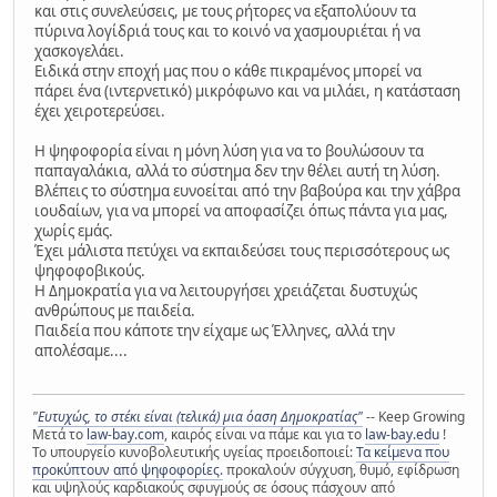
και στις συνελεύσεις, με τους ρήτορες να εξαπολύουν τα
πύρινα λογίδριά τους και το κοινό να χασμουριέται ή να
χασκογελάει.
Ειδικά στην εποχή μας που ο κάθε πικραμένος μπορεί να
πάρει ένα (ιντερνετικό) μικρόφωνο και να μιλάει, η κατάσταση
έχει χειροτερεύσει.
Η ψηφοφορία είναι η μόνη λύση για να το βουλώσουν τα
παπαγαλάκια, αλλά το σύστημα δεν την θέλει αυτή τη λύση.
Βλέπεις το σύστημα ευνοείται από την βαβούρα και την χάβρα
ιουδαίων, για να μπορεί να αποφασίζει όπως πάντα για μας,
χωρίς εμάς.
Έχει μάλιστα πετύχει να εκπαιδεύσει τους περισσότερους ως
ψηφοφοβικούς.
Η Δημοκρατία για να λειτουργήσει χρειάζεται δυστυχώς
ανθρώπους με παιδεία.
Παιδεία που κάποτε την είχαμε ως Έλληνες, αλλά την
απολέσαμε....
"
Ευτυχώς, το στέκι είναι (τελικά) μια όαση Δημοκρατίας"
-- Keep Growing
Μετά το
law-bay.com
, καιρός είναι να πάμε και για το
law-bay.edu
!
Το υπουργείο κυνοβολευτικής υγείας προειδοποιεί:
Τα κείμενα που
προκύπτουν από ψηφοφορίες.
προκαλούν σύγχυση, θυμό, εφίδρωση
και υψηλούς καρδιακούς σφυγμούς σε όσους πάσχουν από