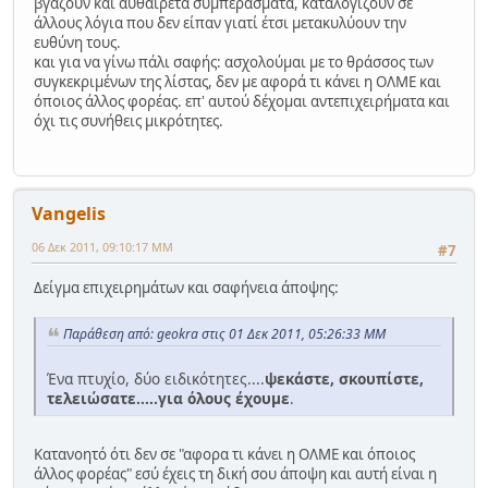
βγάζουν και αυθαίρετα συμπεράσματα, καταλογίζουν σε
άλλους λόγια που δεν είπαν γιατί έτσι μετακυλύουν την
ευθύνη τους.
και για να γίνω πάλι σαφής: ασχολούμαι με το θράσσος των
συγκεκριμένων της λίστας, δεν με αφορά τι κάνει η ΟΛΜΕ και
όποιος άλλος φορέας. επ' αυτού δέχομαι αντεπιχειρήματα και
όχι τις συνήθεις μικρότητες.
Vangelis
06 Δεκ 2011, 09:10:17 ΜΜ
#7
Δείγμα επιχειρημάτων και σαφήνεια άποψης:
Παράθεση από: geokra στις 01 Δεκ 2011, 05:26:33 ΜΜ
Ένα πτυχίο, δύο ειδικότητες....
ψεκάστε, σκουπίστε,
τελειώσατε.....για όλους έχουμε
.
Κατανοητό ότι δεν σε "αφορα τι κάνει η ΟΛΜΕ και όποιος
άλλος φορέας" εσύ έχεις τη δική σου άποψη και αυτή είναι η