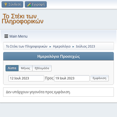
Σύνδεση
Εγγραφή
Το Στέκι των
Πληροφορικών
Main Menu
Το Στέκι των Πληροφορικών
Ημερολόγιο
Ιούλιος 2023
►
►
Ημερολόγιο Προσεχώς
Λίστα
Μήνας
Εβδομάδα
Προς
Δεν υπάρχουν γεγονότα προς εμφάνιση.