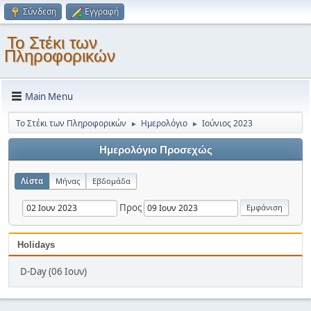
Σύνδεση
Εγγραφή
Το Στέκι των
Πληροφορικών
Main Menu
Το Στέκι των Πληροφορικών
Ημερολόγιο
Ιούνιος 2023
►
►
Ημερολόγιο Προσεχώς
Λίστα
Μήνας
Εβδομάδα
Προς
Holidays
D-Day (06 Ιουν)