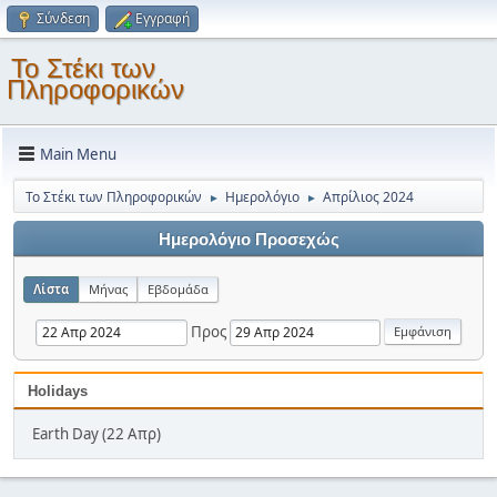
Σύνδεση
Εγγραφή
Το Στέκι των
Πληροφορικών
Main Menu
Το Στέκι των Πληροφορικών
Ημερολόγιο
Απρίλιος 2024
►
►
Ημερολόγιο Προσεχώς
Λίστα
Μήνας
Εβδομάδα
Προς
Holidays
Earth Day (22 Απρ)