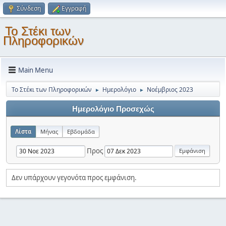
Σύνδεση
Εγγραφή
Το Στέκι των
Πληροφορικών
Main Menu
Το Στέκι των Πληροφορικών
Ημερολόγιο
Νοέμβριος 2023
►
►
Ημερολόγιο Προσεχώς
Λίστα
Μήνας
Εβδομάδα
Προς
Δεν υπάρχουν γεγονότα προς εμφάνιση.