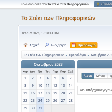
Καλωσορίσατε στο
Το Στέκι των Πληροφορικών
.
Σύνδεσ
Το Στέκι των Πληροφορικών
09 Αυγ 2026, 10:10:13 ΠΜ
Αρχική
Αναζήτηση
Ημερολόγιο
Το Στέκι των Πληροφορικών
Ημερολόγιο
Νοέμβριος 20
►
►
Οκτώβριος 2023
Κυρ
Δευ
Τρι
Τετ
Πεμ
Παρ
Σαβ
Λίστα
Μήνας
Ε
1
2
3
4
5
6
7
8
9
10
11
12
13
14
Δεν υπάρχουν γεγον
15
16
17
18
19
20
21
22
23
24
25
26
27
28
29
30
31