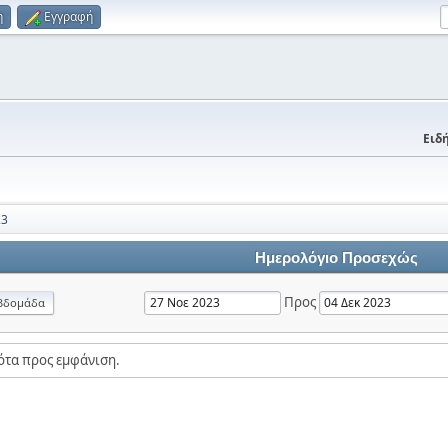
η
Εγγραφή
Ειδή
23
Ημερολόγιο Προσεχώς
Προς
βδομάδα
ότα προς εμφάνιση.