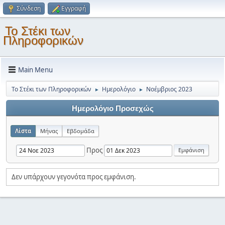
Σύνδεση
Εγγραφή
Το Στέκι των
Πληροφορικών
Main Menu
Το Στέκι των Πληροφορικών
Ημερολόγιο
Νοέμβριος 2023
►
►
Ημερολόγιο Προσεχώς
Λίστα
Μήνας
Εβδομάδα
Προς
Δεν υπάρχουν γεγονότα προς εμφάνιση.