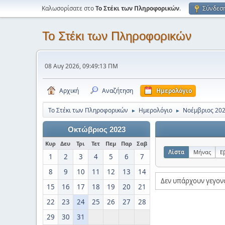
Καλωσορίσατε στο
Το Στέκι των Πληροφορικών
.
Σύνδεσ
Το Στέκι των Πληροφορικών
08 Αυγ 2026, 09:49:13 ΠΜ
Αρχική
Αναζήτηση
Ημερολόγιο
Το Στέκι των Πληροφορικών
Ημερολόγιο
Νοέμβριος 20
►
►
Οκτώβριος 2023
Κυρ
Δευ
Τρι
Τετ
Πεμ
Παρ
Σαβ
Λίστα
Μήνας
Ε
1
2
3
4
5
6
7
8
9
10
11
12
13
14
Δεν υπάρχουν γεγον
15
16
17
18
19
20
21
22
23
24
25
26
27
28
29
30
31