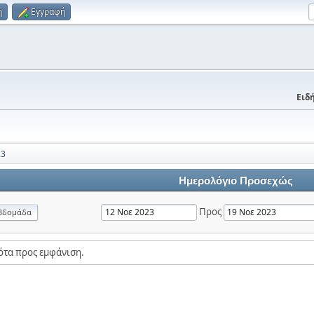
η
Εγγραφή
Ειδή
23
Ημερολόγιο Προσεχώς
Προς
βδομάδα
ότα προς εμφάνιση.