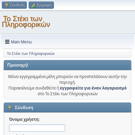
Σύνδεση
Εγγραφή
Το Στέκι των
Πληροφορικών
Main Menu
Το Στέκι των Πληροφορικών
Προσοχή!
Μόνο εγγεγραμμένα μέλη μπορούν να προσπελάσουν αυτήν την
περιοχή.
Παρακαλούμε συνδεθείτε ή
εγγραφείτε για έναν λογαριασμό
στο Το Στέκι των Πληροφορικών
Σύνδεση
Όνομα χρήστη: