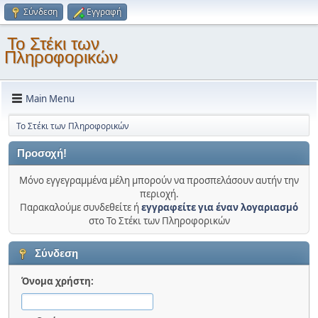
Σύνδεση
Εγγραφή
Το Στέκι των
Πληροφορικών
Main Menu
Το Στέκι των Πληροφορικών
Προσοχή!
Μόνο εγγεγραμμένα μέλη μπορούν να προσπελάσουν αυτήν την
περιοχή.
Παρακαλούμε συνδεθείτε ή
εγγραφείτε για έναν λογαριασμό
στο Το Στέκι των Πληροφορικών
Σύνδεση
Όνομα χρήστη: