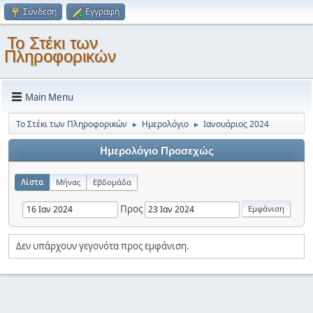
Σύνδεση
Εγγραφή
Το Στέκι των
Πληροφορικών
Main Menu
Το Στέκι των Πληροφορικών
Ημερολόγιο
Ιανουάριος 2024
►
►
Ημερολόγιο Προσεχώς
Λίστα
Μήνας
Εβδομάδα
Προς
Δεν υπάρχουν γεγονότα προς εμφάνιση.