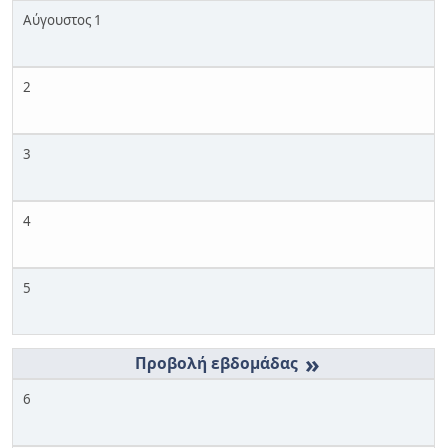
Αύγουστος 1
2
3
4
5
»
6