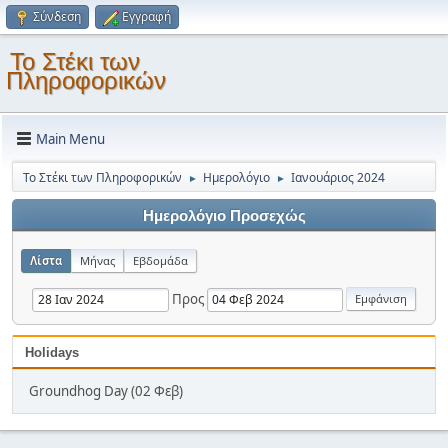
Σύνδεση
Εγγραφή
Το Στέκι των
Πληροφορικών
Main Menu
Το Στέκι των Πληροφορικών
Ημερολόγιο
Ιανουάριος 2024
►
►
Ημερολόγιο Προσεχώς
Λίστα
Μήνας
Εβδομάδα
Προς
Holidays
Groundhog Day (02 Φεβ)