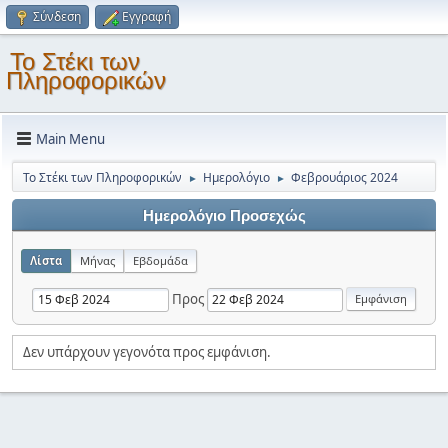
Σύνδεση
Εγγραφή
Το Στέκι των
Πληροφορικών
Main Menu
Το Στέκι των Πληροφορικών
Ημερολόγιο
Φεβρουάριος 2024
►
►
Ημερολόγιο Προσεχώς
Λίστα
Μήνας
Εβδομάδα
Προς
Δεν υπάρχουν γεγονότα προς εμφάνιση.