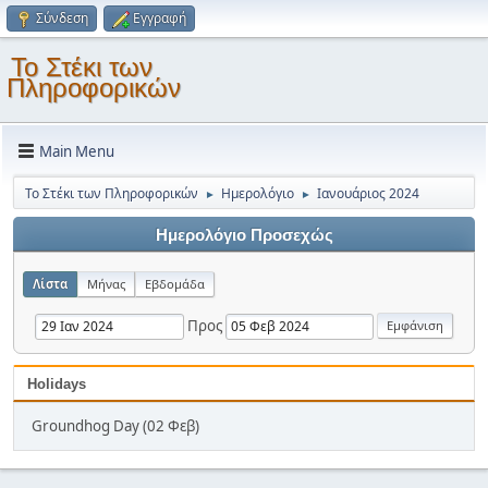
Σύνδεση
Εγγραφή
Το Στέκι των
Πληροφορικών
Main Menu
Το Στέκι των Πληροφορικών
Ημερολόγιο
Ιανουάριος 2024
►
►
Ημερολόγιο Προσεχώς
Λίστα
Μήνας
Εβδομάδα
Προς
Holidays
Groundhog Day (02 Φεβ)