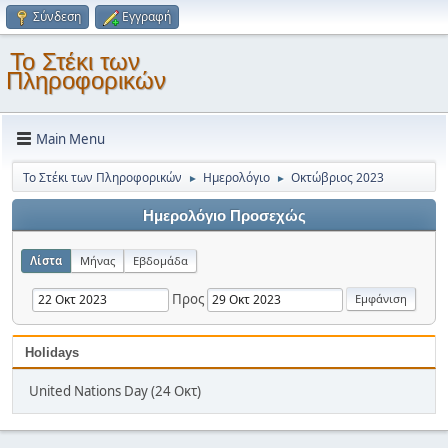
Σύνδεση
Εγγραφή
Το Στέκι των
Πληροφορικών
Main Menu
Το Στέκι των Πληροφορικών
Ημερολόγιο
Οκτώβριος 2023
►
►
Ημερολόγιο Προσεχώς
Λίστα
Μήνας
Εβδομάδα
Προς
Holidays
United Nations Day (24 Οκτ)