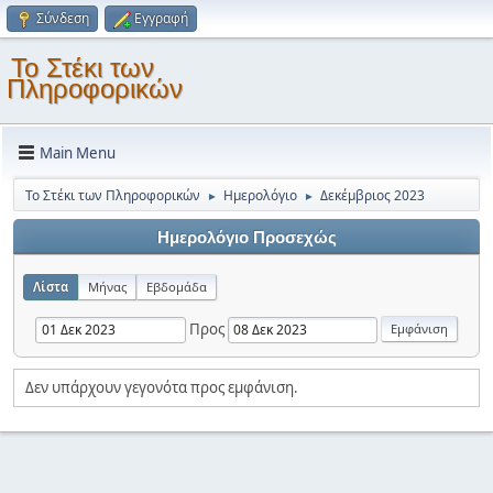
Σύνδεση
Εγγραφή
Το Στέκι των
Πληροφορικών
Main Menu
Το Στέκι των Πληροφορικών
Ημερολόγιο
Δεκέμβριος 2023
►
►
Ημερολόγιο Προσεχώς
Λίστα
Μήνας
Εβδομάδα
Προς
Δεν υπάρχουν γεγονότα προς εμφάνιση.