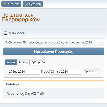
Σύνδεση
Εγγραφή
Το Στέκι των
Πληροφορικών
Main Menu
Το Στέκι των Πληροφορικών
Ημερολόγιο
Ιανουάριος 2024
►
►
Ημερολόγιο Προσεχώς
Λίστα
Μήνας
Εβδομάδα
Προς
Holidays
Groundhog Day (02 Φεβ)