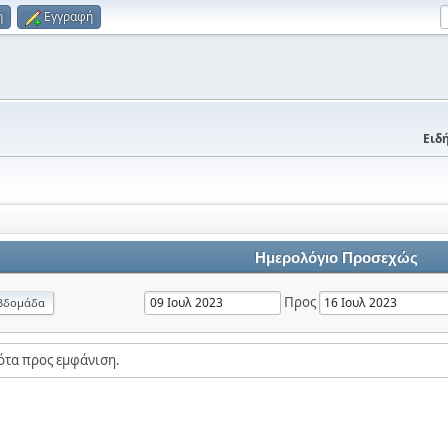
η
Εγγραφή
Ειδή
Ημερολόγιο Προσεχώς
Προς
βδομάδα
ότα προς εμφάνιση.