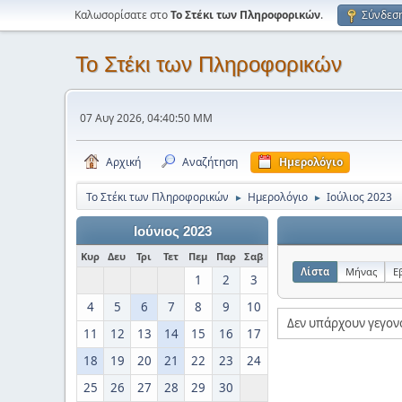
Καλωσορίσατε στο
Το Στέκι των Πληροφορικών
.
Σύνδεσ
Το Στέκι των Πληροφορικών
07 Αυγ 2026, 04:40:50 ΜΜ
Αρχική
Αναζήτηση
Ημερολόγιο
Το Στέκι των Πληροφορικών
Ημερολόγιο
Ιούλιος 2023
►
►
Ιούνιος 2023
Κυρ
Δευ
Τρι
Τετ
Πεμ
Παρ
Σαβ
Λίστα
Μήνας
Ε
1
2
3
4
5
6
7
8
9
10
Δεν υπάρχουν γεγον
11
12
13
14
15
16
17
18
19
20
21
22
23
24
25
26
27
28
29
30