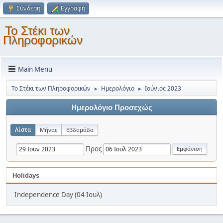
Σύνδεση
Εγγραφή
Το Στέκι των
Πληροφορικών
Main Menu
Το Στέκι των Πληροφορικών
Ημερολόγιο
Ιούνιος 2023
►
►
Ημερολόγιο Προσεχώς
Λίστα
Μήνας
Εβδομάδα
Προς
Holidays
Independence Day (04 Ιουλ)