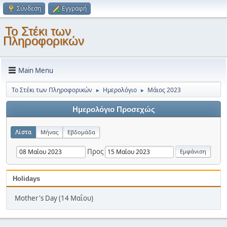
Σύνδεση
Εγγραφή
Το Στέκι των
Πληροφορικών
Main Menu
Το Στέκι των Πληροφορικών
Ημερολόγιο
Μάιος 2023
►
►
Ημερολόγιο Προσεχώς
Λίστα
Μήνας
Εβδομάδα
Προς
Holidays
Mother's Day (14 Μαΐου)