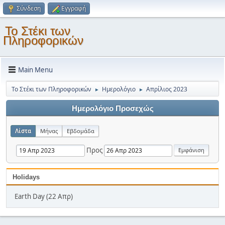
Σύνδεση
Εγγραφή
Το Στέκι των
Πληροφορικών
Main Menu
Το Στέκι των Πληροφορικών
Ημερολόγιο
Απρίλιος 2023
►
►
Ημερολόγιο Προσεχώς
Λίστα
Μήνας
Εβδομάδα
Προς
Holidays
Earth Day (22 Απρ)