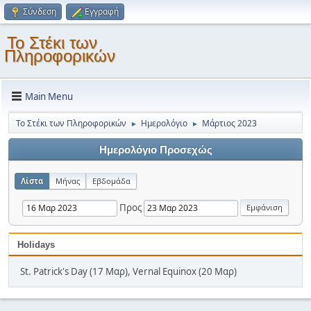
Σύνδεση
Εγγραφή
Το Στέκι των
Πληροφορικών
Main Menu
Το Στέκι των Πληροφορικών
Ημερολόγιο
Μάρτιος 2023
►
►
Ημερολόγιο Προσεχώς
Λίστα
Μήνας
Εβδομάδα
Προς
Holidays
St. Patrick's Day (17 Μαρ), Vernal Equinox (20 Μαρ)