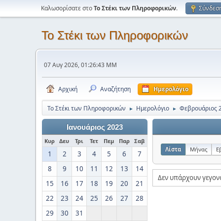
Καλωσορίσατε στο
Το Στέκι των Πληροφορικών
.
Σύνδεσ
Το Στέκι των Πληροφορικών
07 Αυγ 2026, 01:26:43 ΜΜ
Αρχική
Αναζήτηση
Ημερολόγιο
Το Στέκι των Πληροφορικών
Ημερολόγιο
Φεβρουάριος 
►
►
Ιανουάριος 2023
Κυρ
Δευ
Τρι
Τετ
Πεμ
Παρ
Σαβ
Λίστα
Μήνας
Ε
1
2
3
4
5
6
7
8
9
10
11
12
13
14
Δεν υπάρχουν γεγον
15
16
17
18
19
20
21
22
23
24
25
26
27
28
29
30
31