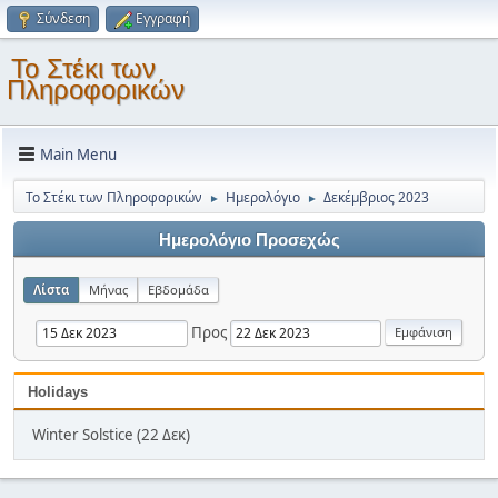
Σύνδεση
Εγγραφή
Το Στέκι των
Πληροφορικών
Main Menu
Το Στέκι των Πληροφορικών
Ημερολόγιο
Δεκέμβριος 2023
►
►
Ημερολόγιο Προσεχώς
Λίστα
Μήνας
Εβδομάδα
Προς
Holidays
Winter Solstice (22 Δεκ)