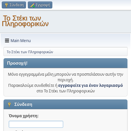
Σύνδεση
Εγγραφή
Το Στέκι των
Πληροφορικών
Main Menu
Το Στέκι των Πληροφορικών
Προσοχή!
Μόνο εγγεγραμμένα μέλη μπορούν να προσπελάσουν αυτήν την
περιοχή.
Παρακαλούμε συνδεθείτε ή
εγγραφείτε για έναν λογαριασμό
στο Το Στέκι των Πληροφορικών
Σύνδεση
Όνομα χρήστη: