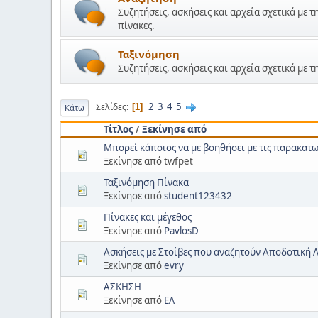
Συζητήσεις, ασκήσεις και αρχεία σχετικά με 
πίνακες.
Ταξινόμηση
Συζητήσεις, ασκήσεις και αρχεία σχετικά με
2
3
4
5
Σελίδες
1
Κάτω
Τίτλος
/
Ξεκίνησε από
Mπορεί κάποιος να με βοηθήσει με τις παρακατ
Ξεκίνησε από twfpet
Ταξινόμηση Πίνακα
Ξεκίνησε από
student123432
Πίνακες και μέγεθος
Ξεκίνησε από
PavlosD
Ασκήσεις με Στοίβες που αναζητούν Αποδοτική 
Ξεκίνησε από
evry
ΑΣΚΗΣΗ
Ξεκίνησε από
ΕΛ