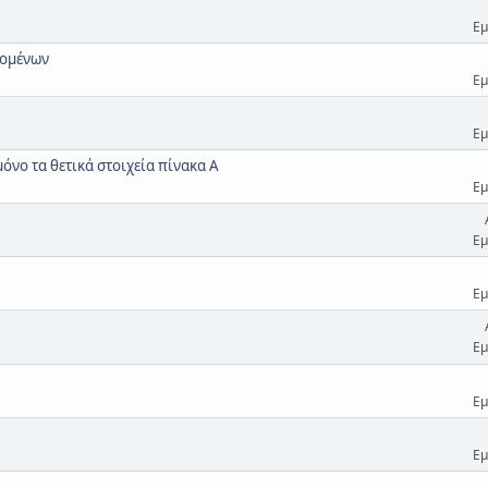
Εμ
δομένων
Εμ
Εμ
όνο τα θετικά στοιχεία πίνακα Α
Εμ
Εμ
Εμ
Εμ
Εμ
Εμ