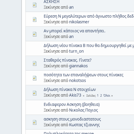
ΑΣΚΗΣΗ
Ξεκίνησε από
an
Εύρεση Ν μεγαλύτερων από άγνωστο πλήθος δε
Ξεκίνησε από
nikolasmer
Αν μπορεί κάποιος να απαντήσει.
Ξεκίνησε από
an
Δήλωση νέου πίνακα Β που θα δημιουργηθεί με μ
Ξεκίνησε από
turn_on
Σταθερός πίνακας. Γίνετε?
Ξεκίνησε από
giannakos
ποσότητα των επαναλήψεων στους πίνακες
Ξεκίνησε από
nokotsos
Δήλωση πίνακα Ν στοιχείων
Ξεκίνησε από
Akis73
1
2
Όλοι
Σελίδες
Ενδιαφερον Ασκηση (βοηθεια)
Ξεκίνησε από
Νικολας Πεγιος
ασκηση στους μονοδιαστατους
Ξεκίνησε από
Κωστας τζιαννης
Πολυπλοκότητα της merge