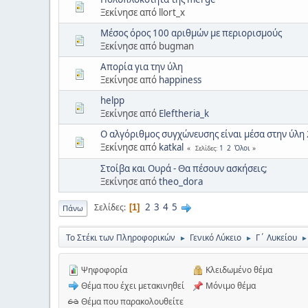
Ξεκίνησε από llort_x
Μέσος όρος 100 αριθμών με περιορισμούς
Ξεκίνησε από bugman
Απορία για την ύλη
Ξεκίνησε από
happiness
helpp
Ξεκίνησε από
Eleftheria_k
Ο αλγόριθμος συγχώνευσης είναι μέσα στην ύλη
Ξεκίνησε από
katkal
1
2
Όλοι
Σελίδες
Στοίβα και Ουρά - Θα πέσουν ασκήσεις;
Ξεκίνησε από
theo_dora
2
3
4
5
Σελίδες
1
Πάνω
Το Στέκι των Πληροφορικών
Γενικό Λύκειο
Γ΄ Λυκείου
►
►
►
Ψηφοφορία
Κλειδωμένο θέμα
Θέμα που έχει μετακινηθεί
Μόνιμο θέμα
Θέμα που παρακολουθείτε