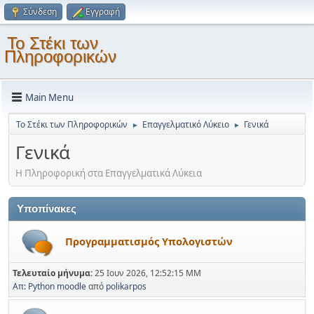
Σύνδεση
Εγγραφή
Το Στέκι των
Πληροφορικών
Main Menu
Το Στέκι των Πληροφορικών
Επαγγελματικό Λύκειο
Γενικά
►
►
Γενικά
Η Πληροφορική στα Επαγγελματικά Λύκεια
Υποπίνακες
Προγραμματισμός Υπολογιστών
Τελευταίο μήνυμα:
25 Ιουν 2026, 12:52:15 ΜΜ
Απ: Python moodle
από
polikarpos