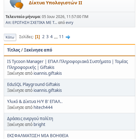
Δίκτυα Υπολογιστών ΙΙ
Τελευταίο μήνυμα:
05 Ιουν 2026, 11:57:00 ΠΜ
Απ: ΕΡΩΤΗΣΗ ΣΧΕΤΙΚΑ ΜΕ Τ...
από
evry
2
3
4
...
11
Σελίδες
1
Κάτω
Τίτλος
/
Ξεκίνησε από
IS Tycoon Manager | ΕΠΑΛ Πληροφοριακά Συστήματα | Τομέας
Πληροφορικής | Giftakis
Ξεκίνησε από
ioannis.giftakis
EduSQL Playground Giftakis
Ξεκίνησε από
ioannis.giftakis
Υλικό & Δίκτυα Η/Υ Β' ΕΠΑΛ..
Ξεκίνησε από
hitech444
Δράσεις ενεργού πολίτη
Ξεκίνησε από
bright
ΕΚΣΦΑΛΜΑΤΩΣΗ ΜΙΑ ΒΟΗΘΕΙΑ