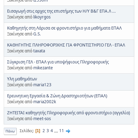
Εισαγωγή στις αρχες της επιστήμης των Η/Υ Β&Γ ΕΠΑ.Λ ...
Ξεκίνησε από
likoyrgos
Καθηγητής στη Λάρισα σε φροντιστήριο για μαθήματα ΕΠΑΛ
Ξεκίνησε από
G.S.
ΚΑΘΗΓΗΤΗΣ ΠΛΗΡΟΦΟΡΙΚΗΣ ΓΙΑ ΦΡΟΝΤΙΣΤΗΡΙΟ ΓΕΛ - ΕΠΑΛ
Ξεκίνησε από
taxata
Σύγκριση ΓΕΛ - ΕΠΑΛ για υποψήφιους Πληροφορικής
Ξεκίνησε από
mikezante
Υλη μαθημάτων
Ξεκίνησε από
maria123
Ερευνητικη Εργασία & Ζώνη Δραστηριοτήτων (ΕΠΑΛ)
Ξεκίνησε από
maria2002k
ΖΗΤΕΙΤΑΙ καθηγητής Πληροφορικής από φροντιστήριο (αγγελία)
Ξεκίνησε από
meet-sos
2
3
4
...
11
Σελίδες
1
Πάνω