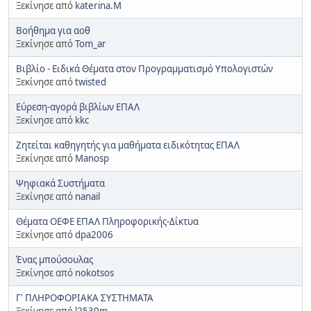
Ξεκίνησε από
katerina.Μ
Βοήθημα για αοθ
Ξεκίνησε από
Tom_ar
Βιβλίο - Ειδικά Θέματα στον Προγραμματισμό Υπολογιστών
Ξεκίνησε από
twisted
Εύρεση-αγορά βιβλίων ΕΠΑΛ
Ξεκίνησε από
kkc
Ζητείται καθηγητής για μαθήματα ειδικότητας ΕΠΑΛ
Ξεκίνησε από
Manosp
Ψηφιακά Συστήματα
Ξεκίνησε από
nanail
Θέματα ΟΕΦΕ ΕΠΑΛ Πληροφορικής-Δίκτυα
Ξεκίνησε από
dpa2006
Ένας μπούσουλας
Ξεκίνησε από
nokotsos
Γ' ΠΛΗΡΟΦΟΡΙΑΚΑ ΣΥΣΤΗΜΑΤΑ
Ξεκίνησε από
l2530m