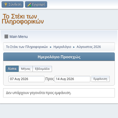
Σύνδεση
Εγγραφή
Το Στέκι των
Πληροφορικών
Main Menu
Το Στέκι των Πληροφορικών
Ημερολόγιο
Αύγουστος 2026
►
►
Ημερολόγιο Προσεχώς
Λίστα
Μήνας
Εβδομάδα
Προς
Δεν υπάρχουν γεγονότα προς εμφάνιση.